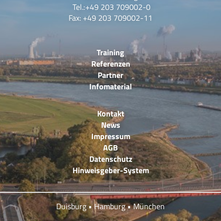
Tel.:
+49 203 709002-0
Fax: +49 203 709002-11
Training
Referenzen
Partner
Infomaterial
Kontakt
News
Impressum
AGB
Datenschutz
Hinweisgeber-System
Duisburg • Hamburg • München