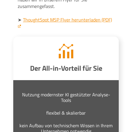
zusammengefasst.
➤
ThoughtSpot MSP Flyer herunterladen (PDF)
Der All-in-Vorteil für Sie
Nutzung modernster KI gestützter Analyse-
Tools
flexibel & skalierbar
kein Aufbau von technischem Wissen in Ihrem
Unternehmen notwendig