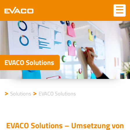
Skip
☰
☰
to
content
EVACO Solutions
>
>
Solutions
EVACO Solutions
EVACO Solutions – Umsetzung von