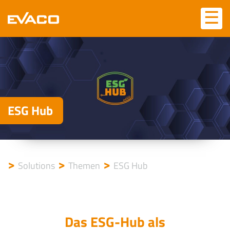
Skip
☰
☰
to
content
ESG Hub
>
>
>
Solutions
Themen
ESG Hub
Das ESG-Hub als