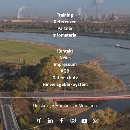
Training
Referenzen
Partner
Infomaterial
Kontakt
News
Impressum
AGB
Datenschutz
Hinweisgeber-System
Duisburg • Hamburg • München