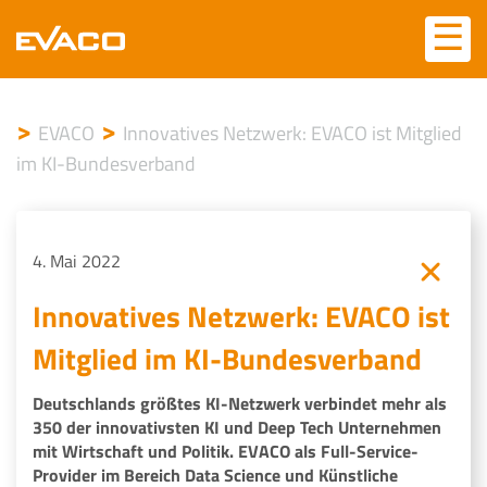
Skip
☰
☰
to
content
>
>
EVACO
Innovatives Netzwerk: EVACO ist Mitglied
im KI-Bundesverband
4. Mai 2022
Innovatives Netzwerk: EVACO ist
Mitglied im KI-Bundesverband
Deutschlands größtes KI-Netzwerk verbindet mehr als
350 der innovativsten KI und Deep Tech Unternehmen
mit Wirtschaft und Politik. EVACO als Full-Service-
Provider im Bereich Data Science und Künstliche