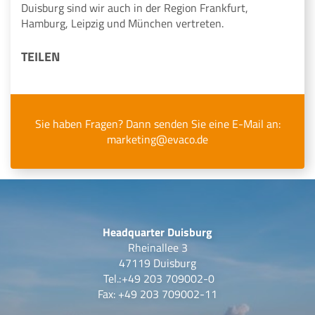
Duisburg sind wir auch in der Region Frankfurt,
Hamburg, Leipzig und München vertreten.
TEILEN
Sie haben Fragen? Dann senden Sie eine E-Mail an:
marketing@evaco.de
Headquarter Duisburg
Rheinallee 3
47119 Duisburg
Tel.:
+49 203 709002-0
Fax: +49 203 709002-11