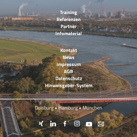
Training
Referenzen
Partner
Infomaterial
Kontakt
News
Impressum
AGB
Datenschutz
Hinweisgeber-System
Duisburg • Hamburg • München