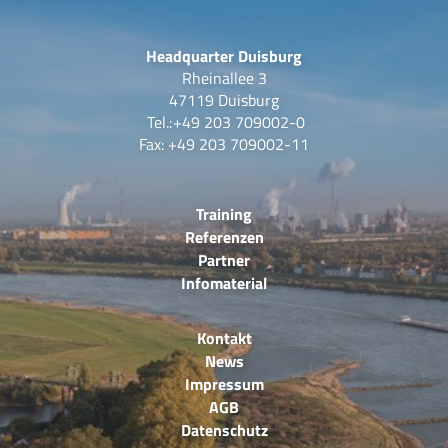
Headquarter Duisburg
Rheinallee 3
47119 Duisburg
Tel.:
+49 203 709002-0
Fax: +49 203 709002-11
Training
Referenzen
Partner
Infomaterial
Kontakt
News
Impressum
AGB
Datenschutz