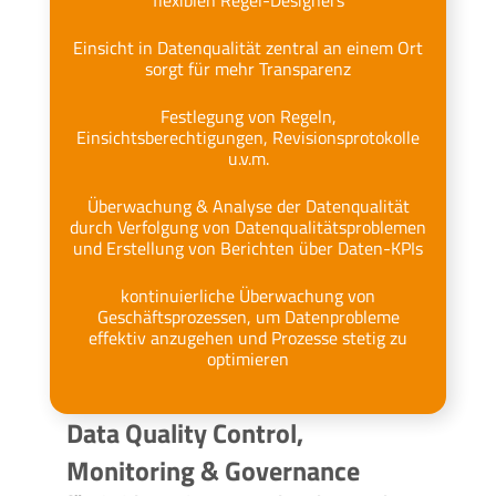
Einsicht in Datenqualität zentral an einem Ort
sorgt für mehr Transparenz
Festlegung von Regeln,
Einsichtsberechtigungen, Revisionsprotokolle
u.v.m.
Überwachung & Analyse der Datenqualität
durch Verfolgung von Datenqualitätsproblemen
und Erstellung von Berichten über Daten-KPIs
kontinuierliche Überwachung von
Geschäftsprozessen, um Datenprobleme
effektiv anzugehen und Prozesse stetig zu
optimieren
Data Quality Control,
Monitoring & Governance