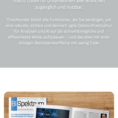
macht Daten für Unternehmen aller Branchen
zugänglich und nutzbar.
TimeXtender bietet alle Funktionen, die Sie benötigen, um
eine robuste, sichere und dennoch agile Dateninfrastruktur
für Analysen und KI auf die schnellstmögliche und
effizienteste Weise aufzubauen – und das alles mit einer
einzigen Benutzeroberfläche mit wenig Code.